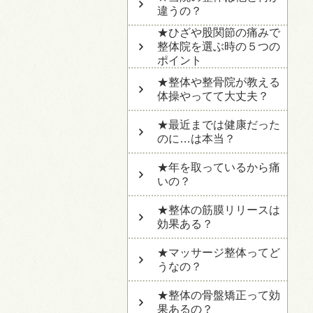
違うの？
★ひざや股関節の痛みで
整体院を選ぶ時の５つの
ポイント
★整体や整骨院が教える
体操やってて大丈夫？
★最近までは健康だった
のに…は本当？
★年を取っているから痛
いの？
★整体の筋膜リリースは
効果ある？
★マッサージ整体ってど
うなの？
★整体の骨盤矯正って効
果あるの？