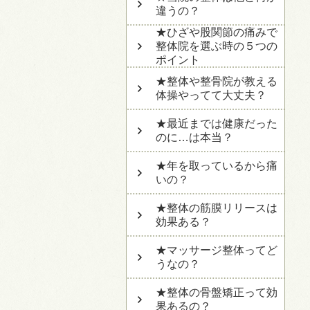
違うの？
★ひざや股関節の痛みで
整体院を選ぶ時の５つの
ポイント
★整体や整骨院が教える
体操やってて大丈夫？
★最近までは健康だった
のに…は本当？
★年を取っているから痛
いの？
★整体の筋膜リリースは
効果ある？
★マッサージ整体ってど
うなの？
★整体の骨盤矯正って効
果あるの？