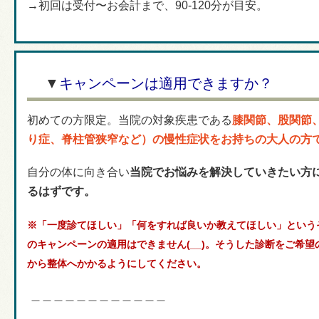
→初回は受付〜お会計まで、90-120分が目安。
▼
キャンペーンは適用できますか？
初めての方限定。当院の対象疾患である
膝関節、股関節
り症、脊柱管狭窄など）の
慢性症状をお持ちの大人の方
自分の体に向き合い
当院でお悩みを解決していきたい方
るはずです。
※「一度診てほしい」「何をすれば良いか教えてほしい」という
のキャンペーンの適用はできません(__)
。そうした診断をご希望
から整体へかかるようにしてください。
＿＿＿＿＿＿＿＿＿＿＿＿