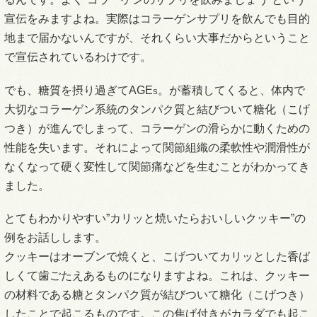
宣伝をみますよね。実際はコラーゲンサプリを飲んでも目的
地まで届かないんですが、それくらい大事だからということ
で宣伝されているわけです。
でも、糖質を摂り過ぎてAGE
。が蓄積してくると、体内で
S
大切なコラーゲン系統のタンパク質と結びついて糖化（こげ
つき）が進んでしまって、コラーゲンの滑らかに動くための
性能を失います。それによって関節組織の柔軟性や潤滑性が
なくなって硬く変性して関節痛などを生むことがわかってき
ました。
とてもわかりやすい”カリッと焼いたらおいしいクッキー”の
例をお話しします。
クッキーはオーブンで焼くと、こげついてカリッとした香ば
しくて歯ごたえあるものになりますよね。これは、クッキー
の材料である糖とタンパク質が結びついて糖化（こげつき）
したことで起こるものです。この焦げ付きがカラダでも起こ