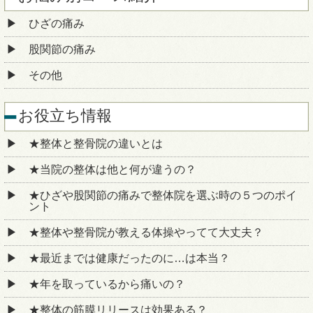
ひざの痛み
股関節の痛み
その他
お役立ち情報
★整体と整骨院の違いとは
★当院の整体は他と何が違うの？
★ひざや股関節の痛みで整体院を選ぶ時の５つのポイ
ント
★整体や整骨院が教える体操やってて大丈夫？
★最近までは健康だったのに…は本当？
★年を取っているから痛いの？
★整体の筋膜リリースは効果ある？